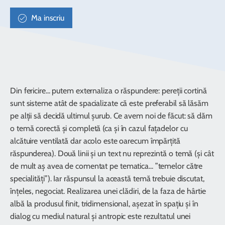
Ma inscriu
Din fericire... putem externaliza o răspundere: pereții cortină
sunt sisteme atât de spacializate că este preferabil să lăsăm
pe alții să decidă ultimul șurub. Ce avem noi de făcut: să dăm
o temă corectă și completă (ca și în cazul fațadelor cu
alcătuire ventilată dar acolo este oarecum împărțită
răspunderea). Două linii și un text nu reprezintă o temă (și cât
de mult aș avea de comentat pe tematica... ”temelor către
specialități”). Iar răspunsul la această temă trebuie discutat,
înțeles, negociat. Realizarea unei clădiri, de la faza de hârtie
albă la produsul finit, tridimensional, așezat în spațiu și în
dialog cu mediul natural și antropic este rezultatul unei