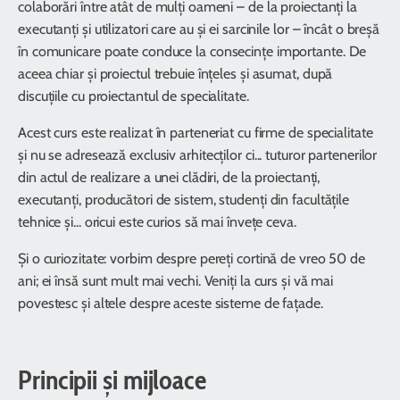
colaborări între atât de mulți oameni – de la proiectanți la
executanți și utilizatori care au și ei sarcinile lor – încât o breșă
în comunicare poate conduce la consecințe importante. De
aceea chiar și proiectul trebuie înțeles și asumat, după
discuțiile cu proiectantul de specialitate.
Acest curs este realizat în parteneriat cu firme de specialitate
și nu se adresează exclusiv arhitecților ci... tuturor partenerilor
din actul de realizare a unei clădiri, de la proiectanți,
executanți, producători de sistem, studenți din facultățile
tehnice și... oricui este curios să mai învețe ceva.
Și o curiozitate: vorbim despre pereți cortină de vreo 50 de
ani; ei însă sunt mult mai vechi. Veniți la curs și vă mai
povestesc și altele despre aceste sisteme de fațade.
Principii și mijloace